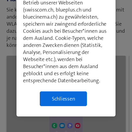
Betrieb unserer Webseiten
(swisscom.ch, blueplus.ch und
Sie können die Internetverbindung Ihres Handys mit
bluecinema.ch) zu gewährleisten,
anderen Geräten teilen, wenn Sie Ihr Handy als
speichern wir zwingend erforderliche
WLAN-Hotspot nutzen. Bitte beachten Sie, dass Sie
Cookies auch bei Besucher*innen aus
dazu eine mobile Internetverbindung benötigen und
dem Ausland. Cookie-Typen, welche
je nach Abonnement weitere Kosten anfallen
anderen Zwecken dienen (Statistik,
können.
Analyse, Personalisierung der
Webseite etc.), werden bei
Besucher*innen aus dem Ausland
geblockt und es erfolgt keine
entsprechende Datenbearbeitung.
Schliessen