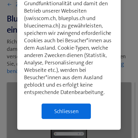
Grundfunktionalität und damit den
Zurück zu Einstellungen & Nutzung
Betrieb unserer Webseiten
Bluewin E‑Mail auf dem Handy
(swisscom.ch, blueplus.ch und
bluecinema.ch) zu gewährleisten,
einrichten
speichern wir zwingend erforderliche
Cookies auch bei Besucher*innen aus
Richten Sie Bluewin E‑Mail auf Ihrem Handy ein,
dem Ausland. Cookie-Typen, welche
damit Sie Ihre E‑Mails direkt von Ihrem Gerät
anderen Zwecken dienen (Statistik,
versenden und empfangen können. Bitte beachten
Analyse, Personalisierung der
Sie, dass Sie dazu
eine mobile Internetverbindung
Webseite etc.), werden bei
benötigen
.
Besucher*innen aus dem Ausland
geblockt und es erfolgt keine
entsprechende Datenbearbeitung.
Schliessen