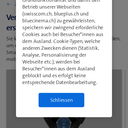
Grundfunktionalität und damit den
Zurück zu Netz & Verbindungen
Betrieb unserer Webseiten
(swisscom.ch, blueplus.ch und
Verbindung zum WLAN-Netz
bluecinema.ch) zu gewährleisten,
erstellen
speichern wir zwingend erforderliche
Cookies auch bei Besucher*innen aus
Sie können WLAN statt des Mobilnetzes verwenden,
dem Ausland. Cookie-Typen, welche
um eine Internetverbindung herzustellen. Ihre
anderen Zwecken dienen (Statistik,
Smartwatch verbraucht auf diese Weise keine
Analyse, Personalisierung der
mobilen Daten.
Webseite etc.), werden bei
Besucher*innen aus dem Ausland
geblockt und es erfolgt keine
entsprechende Datenbearbeitung.
Schliessen