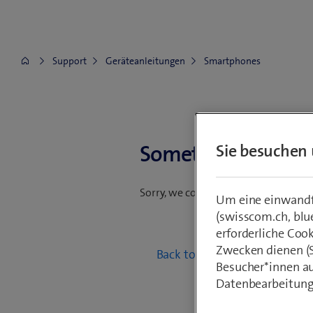
Support
Geräteanleitungen
Smartphones
Something went w
Sie besuchen 
Sorry, we could not find your reques
Um eine einwandfr
(swisscom.ch, blu
erforderliche Coo
Zwecken dienen (St
Back to mobile guides
Besucher*innen au
Datenbearbeitung