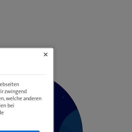
ebseiten
wir zwingend
en, welche anderen
den bei
de