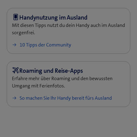
zu wechseln. Ansonsten kannst du
Roaming in den
(
Swisscom Cockpit
anpassen.
e
Handy-Einstellungen auch deaktivieren
.
ö
u
f
e
Mit diesen Tipps nutzt du dein Handy auch im Ausland
f
s
sorgenfrei.
n
F
e
e
10 Tipps der Community
t
n
e
s
i
t
n
e
n
Erfahre mehr über Roaming und den bewussten
r
e
Umgang mit Ferienfotos.
)
u
So machen Sie Ihr Handy bereit fürs Ausland
e
s
F
e
n
s