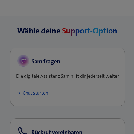
t
e
r
Wähle deine
)
Support-Option
Sam fragen
Die digitale Assistenz Sam hilft dir jederzeit weiter.
Chat starten
Rückruf vereinbaren