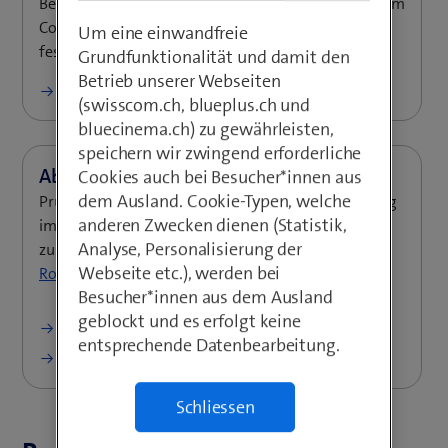
Bevor Sie ins Ausland reisen, müssen Sie im Swisscom
Cockpit unter «Kosten» eine Roaming-Kostenlimite
Um eine einwandfreie
festlegen.
Grundfunktionalität und damit den
Betrieb unserer Webseiten
Limite definieren
(swisscom.ch, blueplus.ch und
bluecinema.ch) zu gewährleisten,
speichern wir zwingend erforderliche
Cookies auch bei Besucher*innen aus
dem Ausland. Cookie-Typen, welche
Prüfen Sie, welche Leistungen für die Handynutzung
anderen Zwecken dienen (Statistik,
im Ausland in Ihrem Abo enthalten sind. Für
Analyse, Personalisierung der
zusätzliche Daten, Minuten oder SMS kaufen Sie ein
Webseite etc.), werden bei
Roaming-Paket
.
Besucher*innen aus dem Ausland
geblockt und es erfolgt keine
Guthaben prüfen
entsprechende Datenbearbeitung.
Tarife für KMU
Schliessen