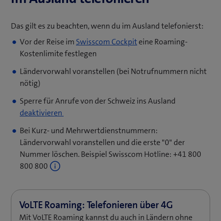
f
n
Das gilt es zu beachten, wenn du im Ausland telefonierst:
e
(öffnet
Vor der Reise im
Swisscom Cockpit
eine Roaming-
t
ein
Kostenlimite festlegen
e
neues
i
Ländervorwahl voranstellen (bei Notrufnummern nicht
Fenster)
n
nötig)
n
Sperre für Anrufe von der Schweiz ins Ausland
e
(öffnet
deaktivieren
u
ein
e
Bei Kurz- und Mehrwertdienstnummern:
neues
s
Ländervorwahl voranstellen und die erste "0" der
Fenster)
F
Nummer löschen. Beispiel Swisscom Hotline: +41 800
e
800 800
n
s
t
e
Mit VoLTE Roaming kannst du auch in Ländern ohne
r