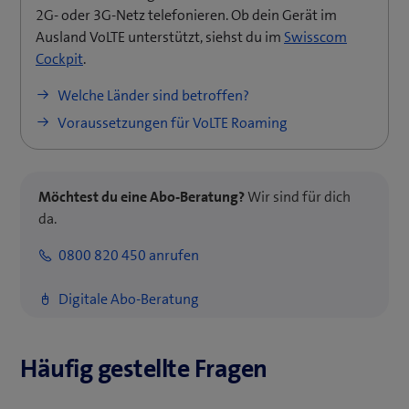
2G- oder 3G-Netz telefonieren. Ob dein Gerät im
)
Ausland VoLTE unterstützt, siehst du im
Swisscom
(
Cockpit
.
ö
Welche Länder sind betroffen?
f
Voraussetzungen für VoLTE Roaming
f
n
e
t
Möchtest du eine Abo-Beratung?
Wir sind für dich
e
da.
i
0800 820 450 anrufen
n
n
Digitale Abo-Beratung
e
u
e
Häufig gestellte Fragen
s
F
e