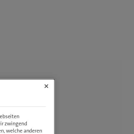
ebseiten
wir zwingend
en, welche anderen