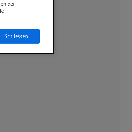
den bei
de
Schliessen