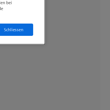
den bei
de
Schliessen