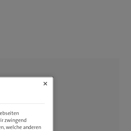
ebseiten
wir zwingend
en, welche anderen