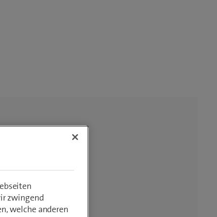
ebseiten
wir zwingend
en, welche anderen