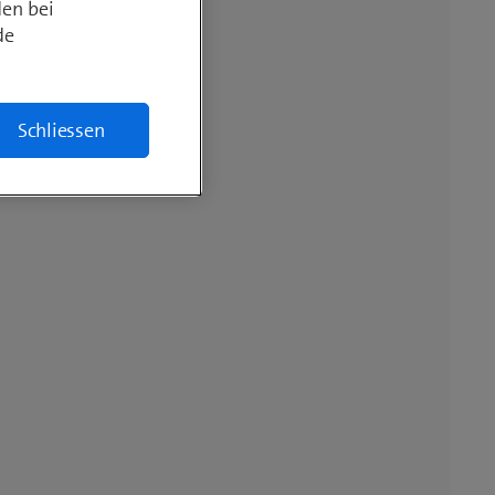
den bei
de
Schliessen