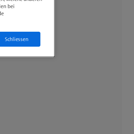
den bei
de
Schliessen