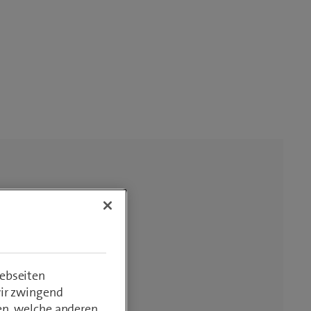
ebseiten
wir zwingend
en, welche anderen