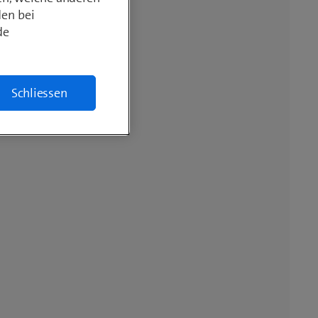
den bei
de
Schliessen