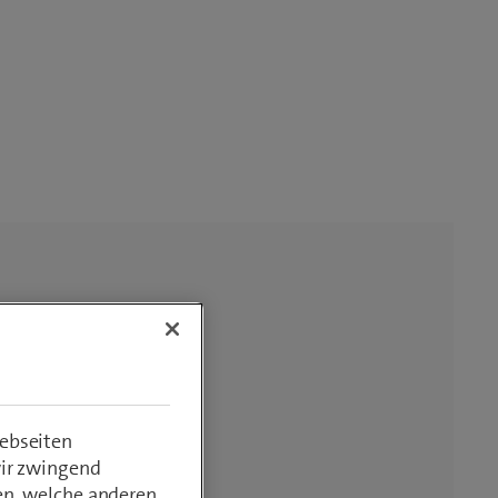
ebseiten
wir zwingend
en, welche anderen