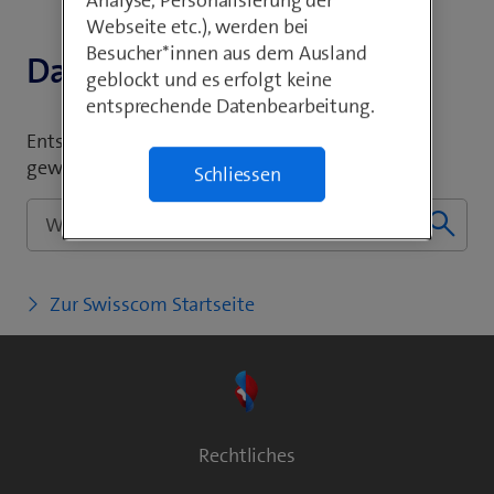
Analyse, Personalisierung der
Webseite etc.), werden bei
Besucher*innen aus dem Ausland
Da ist etwas schief gelaufen
geblockt und es erfolgt keine
entsprechende Datenbearbeitung.
Entschuldigung, wir können die von Ihnen
gewünschte Seite leider nicht anzeigen.
Schliessen
Zur Swisscom Startseite
Rechtliches