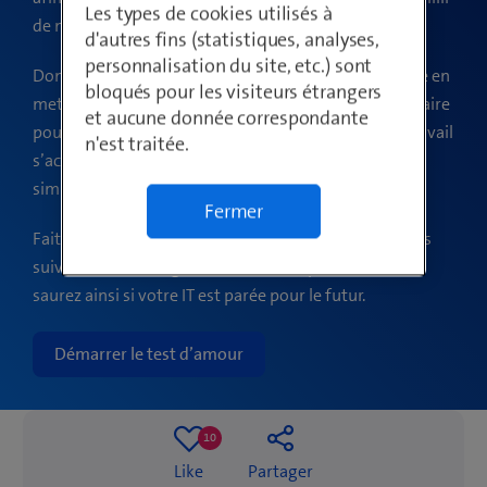
Les types de cookies utilisés à
de nouveaux processus, optimisés et rapides.
d'autres fins (statistiques, analyses,
personnalisation du site, etc.) sont
Donnez plus d’amour à votre IT et rendez-la heureuse en
bloqués pour les visiteurs étrangers
mettant en place tout ce qu’il est en son pouvoir de faire
et aucune donnée correspondante
pour rendre votre PME plus efficace. Le rythme de travail
n'est traitée.
s’accélère, le service s’améliore, la communication se
simplifie. Et votre clientèle est ravie.
Fermer
Faites le test du baromètre de l’amour IT sur les sujets
suivants: technologie, savoir-faire et processus. Vous
saurez ainsi si votre IT est parée pour le futur.
Démarrer le test d’amour
10
10
Like
Partager
likes