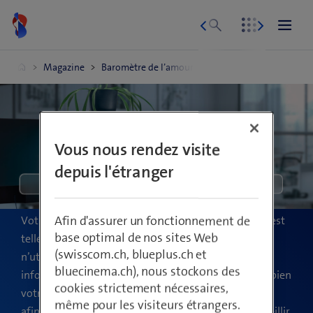
Votre IT est-elle heureuse?
Découvrez la réponse grâce à notre baromètre de
Vous nous rendez visite
l’amour IT.
depuis l'étranger
Votre IT se sent-elle malheureuse et mal-aimée? Elle est
Afin d'assurer un fonctionnement de
base optimal de nos sites Web
tellement plongée dans les bits et les bytes qu’elle
(swisscom.ch, blueplus.ch et
n’utilise pas son plein potentiel, que son équipement
bluecinema.ch), nous stockons des
informatique et ses softwares ne sont pas à jour. Ou bien
cookies strictement nécessaires,
votre personnel ne dispose pas du savoir-faire requis
même pour les visiteurs étrangers.
afin de développer le potentiel informatique et accueillir