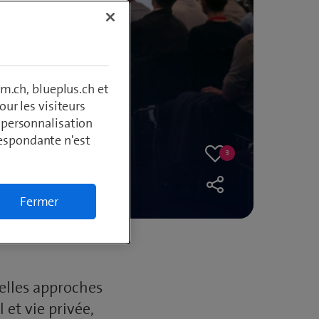
m.ch, blueplus.ch et
ur les visiteurs
, personnalisation
les
respondante n'est
3
3
Like
likes
Fermer
elles approches
 et vie privée,