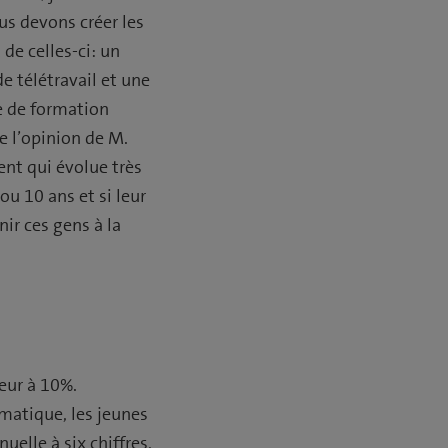
us devons créer les
de celles-ci: un
e télétravail et une
e de formation
e l’opinion de M.
ent qui évolue très
ou 10 ans et si leur
nir ces gens à la
ieur à 10%.
rmatique, les jeunes
elle à six chiffres,