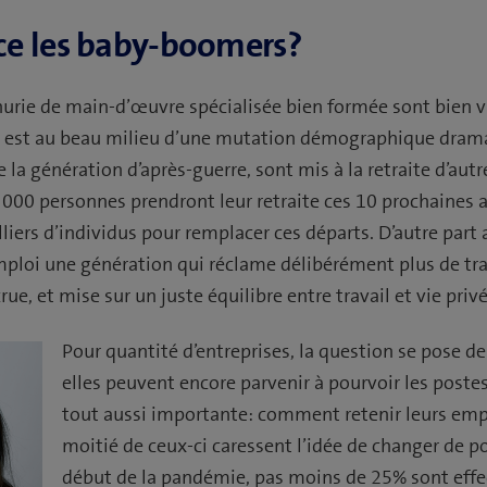
ce les baby-boomers?
nurie de main-d’œuvre spécialisée bien formée sont bien vi
se est au beau milieu d’une mutation démographique drama
 la génération d’après-guerre, sont mis à la retraite d’autr
0 000 personnes prendront leur retraite ces 10 prochaines 
liers d’individus pour remplacer ces départs. D’autre part 
mploi une génération qui réclame délibérément plus de tra
crue, et mise sur un juste équilibre entre travail et vie privé
Pour quantité d’entreprises, la question se pose 
elles peuvent encore parvenir à pourvoir les postes
tout aussi importante: comment retenir leurs empl
moitié de ceux-ci caressent l’idée de changer de po
début de la pandémie, pas moins de 25% sont eff