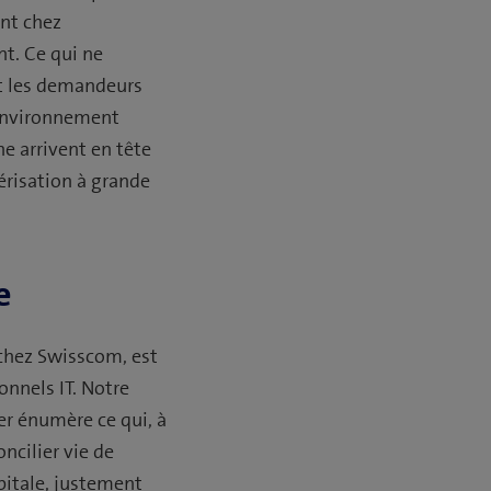
ant chez
nt. Ce qui ne
nt les demandeurs
 environnement
ne arrivent en tête
érisation à grande
e
 chez Swisscom, est
onnels IT. Notre
er énumère ce qui, à
ncilier vie de
pitale, justement