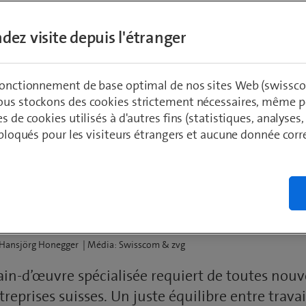
dez visite depuis l'étranger
 fonctionnement de base optimal de nos sites Web (swissco
ous stockons des cookies strictement nécessaires, même po
es de cookies utilisés à d'autres fins (statistiques, analyses
 que veulent vraiment 
t bloqués pour les visiteurs étrangers et aucune donnée cor
spécialistes
 Hansjörg Honegger | Média: Swisscom & zvg
in-d’œuvre spécialisée requiert de toutes nouv
treprises suisses. Un juste équilibre entre travail