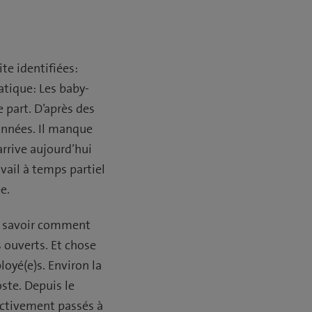
te identifiées:
tique: Les baby-
e part. D’après des
années. Il manque
arrive aujourd’hui
vail à temps partiel
e.
de savoir comment
 ouverts. Et chose
oyé(e)s. Environ la
ste. Depuis le
ectivement passés à