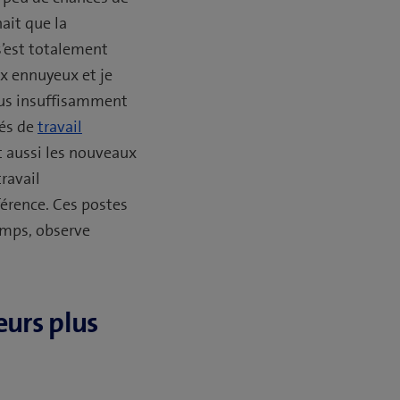
nait que la
s’est totalement
ux ennuyeux et je
sus insuffisamment
tés de
travail
t aussi les nouveaux
ravail
férence. Ces postes
emps, observe
urs plus