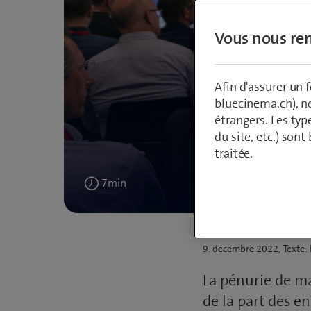
Vous nous ren
Afin d'assurer un
bluecinema.ch), n
étrangers. Les typ
Ce
du site, etc.) son
traitée.
7
min
Publié
9. décembre 2022
Texte:
le
La pénurie de ma
de la part des en