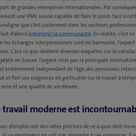
part de grandes entreprises internationales. Par conséquen
voient une PME suisse capable de faire le poids face à ce
souligne que c’est justement dans les secteurs professionn
 faut d’abord
entretenir la communauté
: En réalité, c’est c
e les échanges interpersonnels sont en harmonie, l’aspect
an. C’est ce que révèlent diverses enquêtes sur la satisfac
e)s en Suisse, l’argent n’est pas la principale motivation
 est entièrement indépendant de l’âge des personnes interr
t et fort ses exigences en particulier sur le travail à temps
 sens et une qualité de vie élevée.
 travail moderne est incontournab
rs d’emploi ont des idées précises de ce à quoi doit ress
l. Si un employeur ne sait pas répondre à ces exigences, il