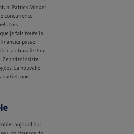
t, ni Patrick Minder
tte concurrence
els très
e que je fais toute la
 financier passe
tion au travail: Pour
. Zehnder insiste
ogées. La nouvelle
 partiel, une
le
embler aujourd’hui
 a peu de chances de