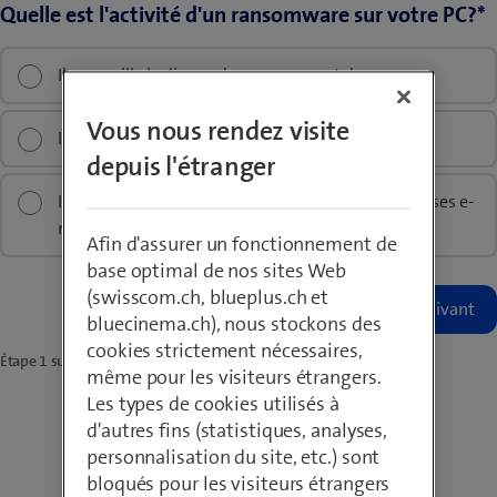
Quelle est l'activité d'un ransomware sur votre PC?
*
Il verrouille le disque dur avec un mot de passe
Vous nous rendez visite
Il crypte les données
depuis l'étranger
Il est envoyé automatiquement à toutes les adresses e-
mail
Afin d'assurer un fonctionnement de
base optimal de nos sites Web
(swisscom.ch, blueplus.ch et
bluecinema.ch), nous stockons des
cookies strictement nécessaires,
Étape
1
sur
12
- Protection contre les menaces
même pour les visiteurs étrangers.
Les types de cookies utilisés à
d'autres fins (statistiques, analyses,
personnalisation du site, etc.) sont
bloqués pour les visiteurs étrangers