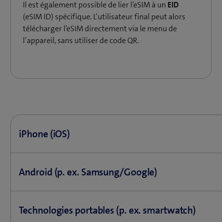
Il est également possible de lier l’eSIM à un
EID
(eSIM ID) spécifique. L’utilisateur final peut alors
télécharger l’eSIM directement via le menu de
l’appareil, sans utiliser de code QR.
iPhone (iOS)
Ouvrez
Paramètres
→
Réseau mobile
→
Ajouter une e
Android (p. ex. Samsung/Google)
Sélectionnez
Utiliser un code QR
et scannez le code QR 
Ouvrez
Paramètres
→
Connexions
→
Gestionnaire SI
Technologies portables (p. ex. smartwatch)
Suivez les instructions, attribuez un nom de forfait (p. e
fabricant).