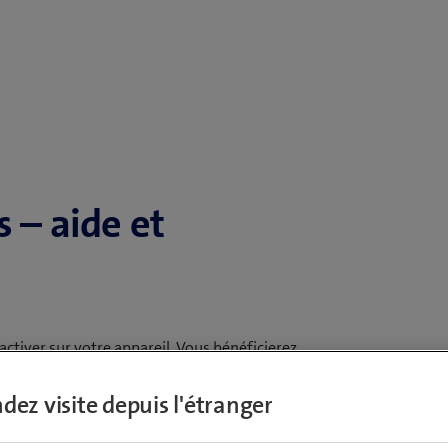
s – aide et
activer sur votre appareil. Vous bénéficierez
argements utiles.
dez visite depuis l'étranger
 en quelques étapes seulement.