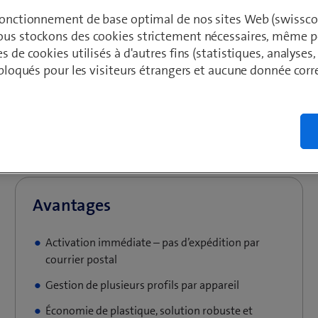
 fonctionnement de base optimal de nos sites Web (swissco
ous stockons des cookies strictement nécessaires, même po
es de cookies utilisés à d'autres fins (statistiques, analyses
t bloqués pour les visiteurs étrangers et aucune donnée cor
Une
eSIM
(embedded SIM) est une puce SIM intégrée à un appa
une carte SIM physique, il n’y a pas de carte à insérer – les forf
QR, une appli d’activation ou via le menu de l’appareil. C’est 
et de disposer de plusieurs profils sur un même appareil (p. ex. 
Activation immédiate – pas d’expédition par
courrier postal
Gestion de plusieurs profils par appareil
Économie de plastique, solution robuste et