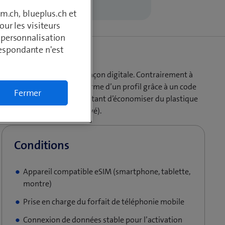
m.ch, blueplus.ch et
ur les visiteurs
, personnalisation
respondante n'est
reil et programmable de façon digitale. Contrairement à
aits sont installés sous la forme d’un profil grâce à un code
Fermer
une solution pratique, permettant d’économiser du plastique
à titre professionnel et privé).
Appareil compatible eSIM (smartphone, tablette,
montre)
Prise en charge du forfait de téléphonie mobile
Connexion de données stable pour l’activation