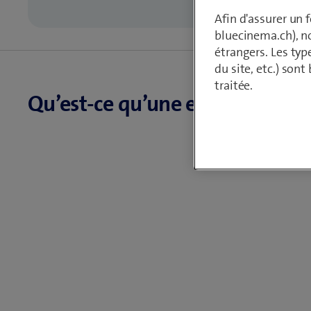
Afin d'assurer un
bluecinema.ch), n
étrangers. Les typ
du site, etc.) son
traitée.
Qu’est-ce qu’une eSIM?