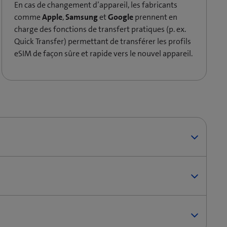
En cas de changement d’appareil, les fabricants
comme
Apple
,
Samsung
et
Google
prennent en
charge des fonctions de transfert pratiques (p. ex.
Quick Transfer) permettant de transférer les profils
eSIM de façon sûre et rapide vers le nouvel appareil.
SIM
.
de l’eSIM de votre opérateur.
M
(les intitulés peuvent varier selon le
x. «Privé») et validez.