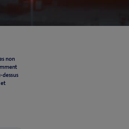
nes non
comment
u-dessus
 et