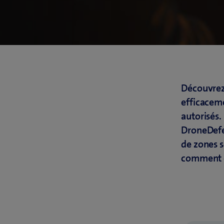
Découvrez
efficaceme
autorisés
DroneDefe
de zones s
comment év