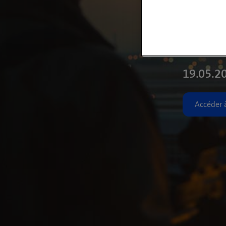
Enregis
Web
19.05.2