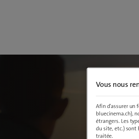
Vous nous ren
Afin d'assurer un
bluecinema.ch), n
étrangers. Les typ
du site, etc.) son
traitée.