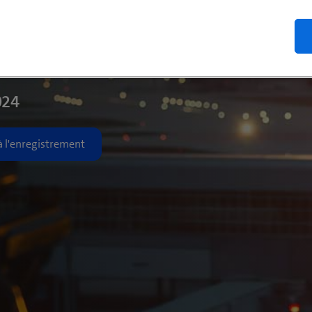
trement
inaire DroneDefence
024