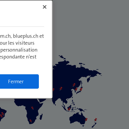
­
m.ch, blueplus.ch et
ur les visiteurs
, personnalisation
respondante n'est
Fermer