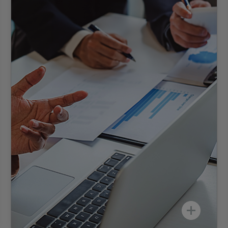
Grâce à la sélection de prestataires de
premier ordre et à la collaboration avec des
partenaires fiables, tant locaux que
mondiaux, nous garantissons à la fois un
matériel optimal et une mise en œuvre
économique.
Nous mettons en œuvre une infrastructure
évolutive sur le site de l’événement, afin de
répondre à tous les besoins de connectivité.
Grâce à nos partenariats avec des
fournisseurs leaders en matière de
connectivité, nous garantissons une mise en
œuvre en temps voulu. Nous mettons à
disposition des équipements haut de gamme
pour la durée requise.