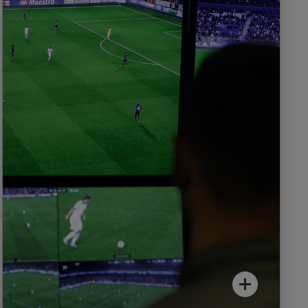
Nous définissons la matrice des risques,
déterminons les niveaux de sécurité et
surveillons chaque objet du réseau. Notre
reporting sur mesure vous renseigne sur les
prestations souhaitées.
En cas de problème, nous réagissons
conformément au Support Level convenu,
procédons à des résolutions d’erreurs et
rétablissons rapidement les éléments
concernés. La gestion des pièces de rechange
est incluse et nous garantissons une
intervention rapide.