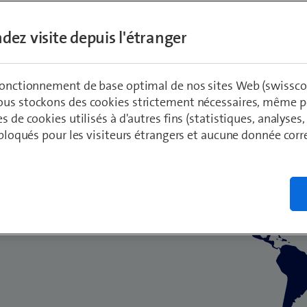
nements inter
dez visite depuis l'étranger
 fonctionnement de base optimal de nos sites Web (swissco
ous stockons des cookies strictement nécessaires, même po
es défis
es de cookies utilisés à d'autres fins (statistiques, analyses
t bloqués pour les visiteurs étrangers et aucune donnée cor
tionaux.
tructure
e sont les
d’un