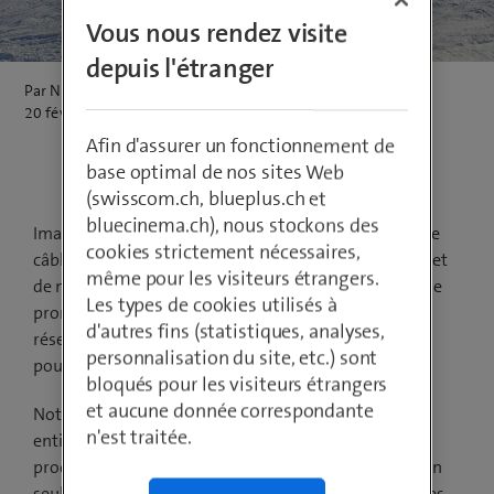
Vous nous rendez visite
depuis l'étranger
Par Niklaus Baer
20 février 2022
Afin d'assurer un fonctionnement de
base optimal de nos sites Web
(swisscom.ch, blueplus.ch et
bluecinema.ch), nous stockons des
Imaginez un événement qui se passe pratiquement de
cookies strictement nécessaires,
câbles pour la transmission des données, ce qui permet
même pour les visiteurs étrangers.
de ménager à la fois le budget et le climat. Cela semble
Les types de cookies utilisés à
prometteur, n'est-ce pas ? Grâce à notre solution de
d'autres fins (statistiques, analyses,
réseau privé 5G pour les événements, ce scénario
personnalisation du site, etc.) sont
pourrait devenir réalité dans un avenir pas si lointain.
bloqués pour les visiteurs étrangers
et aucune donnée correspondante
Notre îlot 5G crée un réseau privé qui fonctionne
n'est traitée.
entièrement sans fréquences publiques. Toute la
production médiatique peut ainsi être réalisée sans un
seul câble, en connectant les caméras, les microphones,