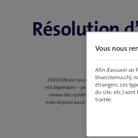
Résolution d’
Vous nous ren
Afin d'assurer un
bluecinema.ch), n
POLYCOM est reconnu comme un système rad
étrangers. Les typ
est dépendant – peuvent présenter des comp
du site, etc.) son
niveau des systèmes d’antennes, sont app
traitée.
mais dispose aussi de spécialistes des hau