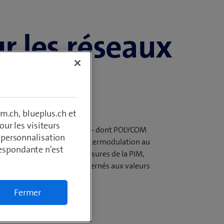
ur les réseaux
m.ch, blueplus.ch et
ur les visiteurs
t, les systèmes d’antennes – dont POLYCOM
, personnalisation
source de réflexion et d’intermodulation au
respondante n'est
tue pas simplement des mesures de la PIM,
s systèmes d’antennes concernés aux valeurs
Fermer