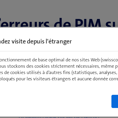
erreurs de PIM s
POLYCOM
dez visite depuis l'étranger
 fonctionnement de base optimal de nos sites Web (swissco
ous stockons des cookies strictement nécessaires, même po
io extrêmement fiable dans le secteur de la sécurité. Cependan
es de cookies utilisés à d'autres fins (statistiques, analyses
ortements indésirables, non linéaires. Ces phénomènes, qui sont 
t bloqués pour les visiteurs étrangers et aucune donnée cor
elés PIM ou intermodulation passive. Swisscom Broadcast n’effec
tes fréquences spécialement formés, qui ramènent la puissance de
attendues.
Factsheet des mesures de PIM (PDF)
Prestations et prix des mesures de PIM (PDF)