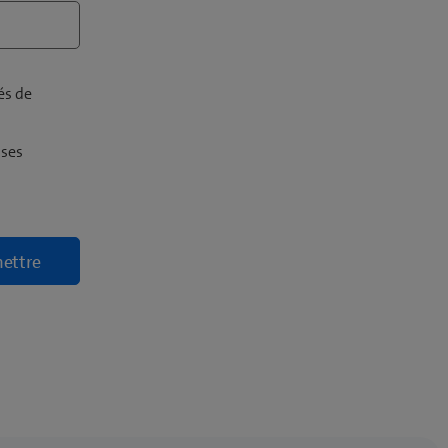
és de
 ses