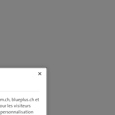
s
m.ch, blueplus.ch et
ur les visiteurs
, personnalisation