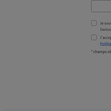
Je sou
Swiss
J’acc
Politi
* champs ob