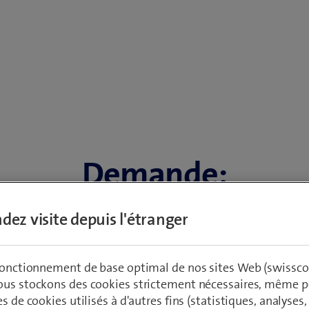
Demande:
Résau suisse de drone
dez visite depuis l'étranger
 fonctionnement de base optimal de nos sites Web (swissco
ous stockons des cookies strictement nécessaires, même po
ande
es de cookies utilisés à d'autres fins (statistiques, analyses