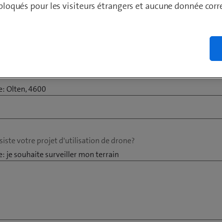
t bloqués pour les visiteurs étrangers et aucune donnée cor
z-vous effectuer le vol ?
: Olten, 4600
iste votre projet d'utilisation de drone?
: je souhaite surveiller mon terrain