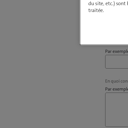
du site, etc.) son
traitée.
Où souhaite
Par exemple
En quoi cons
Par exemple