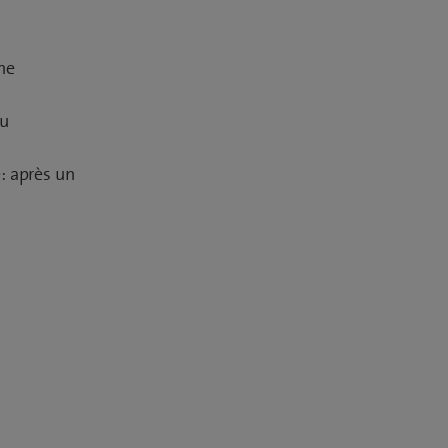
ne
ou
: après un