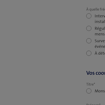
À quelle fré
Inter
instal
Régul
mensu
Surve
événe
À dét
Vos coo
Titre
*
Mons