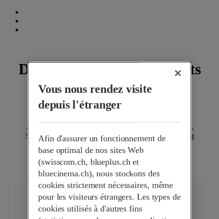
Des documents intéressants
au thème de «Banking»
Vous nous rendez visite
depuis l'étranger
Aux côtés de partenaires et de hautes écoles de renom,
Swisscom observe et analyse les tendances du banking
Afin d'assurer un fonctionnement de
numérique et leurs incidences sur les banques dans
base optimal de nos sites Web
l’écosystème numérique pour en déduire des
(swisscom.ch, blueplus.ch et
recommandations.
bluecinema.ch), nous stockons des
cookies strictement nécessaires, même
pour les visiteurs étrangers. Les types de
cookies utilisés à d'autres fins