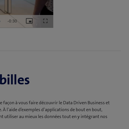
Remaining
-
0:30
Picture-
Fullscreen
in-
Picture
Time
billes
 de façon à vous faire découvrir le Data Driven Business et
 À l’aide d’exemples d’applications de bout en bout,
utiliser au mieux les données tout en y intégrant nos