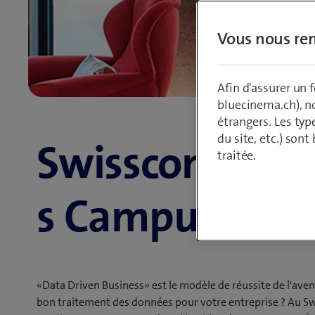
Vous nous ren
Afin d'assurer un
bluecinema.ch), n
étrangers. Les typ
du site, etc.) son
Swisscom Busi
traitée.
s Campus
«Data Driven Business» est le modèle de réussite de l'aveni
bon traitement des données pour votre entreprise ? Au 