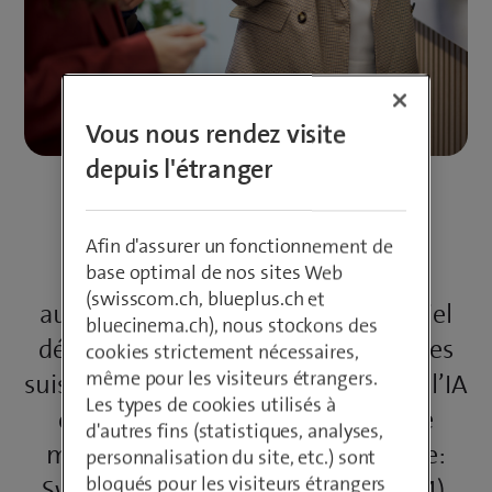
Vous nous rendez visite
depuis l'étranger
Afin d'assurer un fonctionnement de
base optimal de nos sites Web
L’intelligence artificielle devient
(swisscom.ch, blueplus.ch et
aujourd’hui un facteur concurrentiel
bluecinema.ch), nous stockons des
décisif, y compris pour les entreprises
cookies strictement nécessaires,
même pour les visiteurs étrangers.
suisses. Elles sont 77% à attendre de l’IA
Les types de cookies utilisés à
davantage d’efficacité et 46% une
d'autres fins (statistiques, analyses,
meilleure expérience client (source:
personnalisation du site, etc.) sont
bloqués pour les visiteurs étrangers
Swisscom, Strategic Feedback 2024).