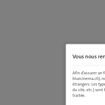
Vous nous ren
Quell
Afin d'assurer un
bluecinema.ch), n
étrangers. Les typ
Ma qu
du site, etc.) son
traitée.