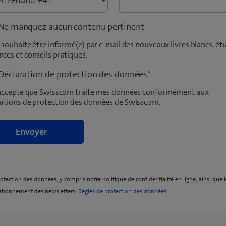
Ne manquez aucun contenu pertinent
e souhaite être informé(e) par e-mail des nouveaux livres blancs, ét
ces et conseils pratiques.
Déclaration de protection des données
*
j'accepte que Swisscom traite mes données conformément aux
rations de protection des données de Swisscom.
rotection des données, y compris notre politique de confidentialité en ligne, ainsi que l
(
sabonnement des newsletters:
Règles de protection des données
o
p