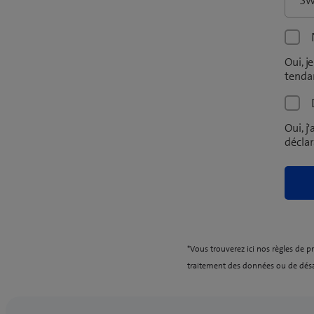
Oui, j
tendan
Oui, 
décla
*Vous trouverez ici nos règles de p
traitement des données ou de dé