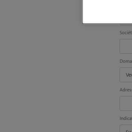
Prén
Sociét
Domai
Adress
Indica