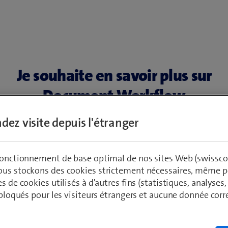
Je souhaite en savoir plus sur
Document Workflow
dez visite depuis l'étranger
e est votre demande?
*
 fonctionnement de base optimal de nos sites Web (swissco
ous stockons des cookies strictement nécessaires, même po
es de cookies utilisés à d'autres fins (statistiques, analyses
estion
*
t bloqués pour les visiteurs étrangers et aucune donnée cor