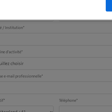
om
*
Nom
*
é / Institution
*
ne d'activité
*
e e-mail professionnelle
*
tif
*
Téléphone
*