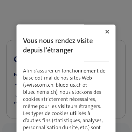
Vous nous rendez visite
depuis l'étranger
CMP LPN Individual
Afin d'assurer un fonctionnement de
Frais​​ de Traffic & LoRaWAN Gateway
base optimal de nos sites Web
Sur demande
(swisscom.ch, blueplus.ch et
bluecinema.ch), nous stockons des
​Passerelles disponibles pour les déploiements
cookies strictement nécessaires,
mondiaux
même pour les visiteurs étrangers.
Les types de cookies utilisés à
d'autres fins (statistiques, analyses,
personnalisation du site, etc.) sont