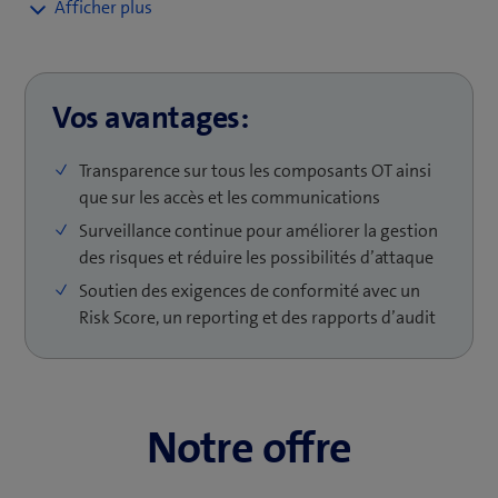
Pour mener à bien vos missions, vous cherchez des
solutions pour répondre aux besoins suivants:
Transparence sur les composants utilisés et leur
Vos avantages:
communication, p. ex. accès à distance
Base de données pour remplir les exigences de
Transparence sur tous les composants OT ainsi
conformité et de gestion des risques
que sur les accès et les communications
Surveillance continue pour améliorer la gestion
Intégration renforcée de l’OT et de l’IT tout en
des risques et réduire les possibilités d’attaque
minimisant les risques
Soutien des exigences de conformité avec un
OT Security Services pour compenser le manque de
Risk Score, un reporting et des rapports d’audit
spécialistes en interne
Notre offre