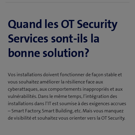
médecine
Quand les OT Security
Avec nos OT Security Services, nous vous
accompagnons dans votre transition. Obtenez un
Services sont-ils la
aperçu transparent de vos OT Security Systems et
protégez-les contre les risques et menaces
bonne solution?
d’aujourd’hui et de demain. Vous améliorez ainsi la
résilience et la disponibilité de vos installations, dans le
secteur médical, dans la production ou dans
Vos installations doivent fonctionner de façon stable et
l’automatisation des bâtiments. De plus, la
vous souhaitez améliorer la résilience face aux
transparence sur les systèmes utilisés et les risques
cyberattaques, aux comportements inappropriés et aux
existants facilite le respect des exigences de
vulnérabilités. Dans le même temps, l’intégration des
conformité, notamment dans la santé.
installations dans l’IT est soumise à des exigences accrues
– Smart Factory, Smart Building, etc. Mais vous manquez
de visibilité et souhaitez vous orienter vers la OT Security.