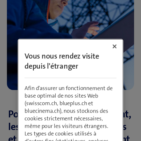
Vous nous rendez visite
depuis l'étranger
Afin d'assurer un fonctionnement de
base optimal de nos sites Web
(swisscom.ch, blueplus.ch et
bluecinema.ch), nous stockons des
Pour un bon fonctionnement,
cookies strictement nécessaires,
les installations industrielles
même pour les visiteurs étrangers.
Les types de cookies utilisés à
et les appareils médicaux ont