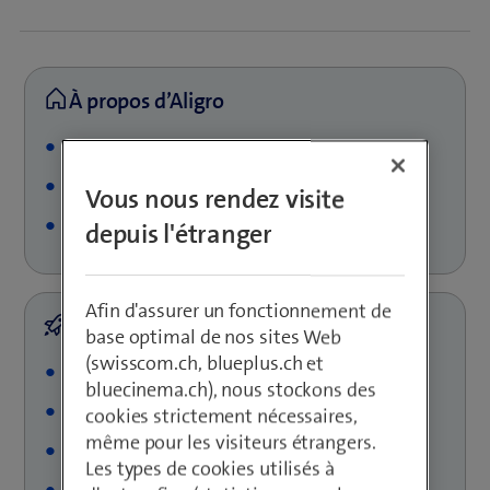
Nom: Aligro (Demaurex & Cie SA)
Localisation: Chavannes-près-Renens
Vous nous rendez visite
Branche: Commerce de gros et de détails
depuis l'étranger
Afin d'assurer un fonctionnement de
base optimal de nos sites Web
(swisscom.ch, blueplus.ch et
100'000 commandes
bluecinema.ch), nous stockons des
70'000 factures
cookies strictement nécessaires,
même pour les visiteurs étrangers.
80’000 avis de livraison via Conextrade
Les types de cookies utilisés à
CHF 4.- d’économie sur chaque saisie manuelle