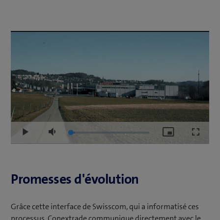
Loaded
:
Play
Mute
Picture-
Fullscr
5.42%
in-
Picture
Promesses d'évolution
Grâce cette interface de Swisscom, qui a informatisé ces
processus, Conextrade communique directement avec le