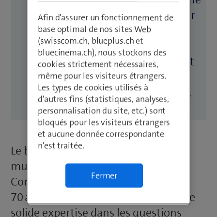
visait en premier lieu à fournir
Afin d'assurer un fonctionnement de
un accès direct, ouvert et
base optimal de nos sites Web
(swisscom.ch, blueplus.ch et
flexible au savoir-faire
bluecinema.ch), nous stockons des
considérable de l’entreprise et
cookies strictement nécessaires,
aux compétences propres à
même pour les visiteurs étrangers.
Les types de cookies utilisés à
chacun de ses collaborateurs.
d'autres fins (statistiques, analyses,
personnalisation du site, etc.) sont
bloqués pour les visiteurs étrangers
et aucune donnée correspondante
n'est traitée.
Le bureau de planification
multidisciplinaire et plurisectoriel
Fermer
Comal.ch se distingue par plus de
70 ans d’expérience à son actif et une
solide expertise dans les questions