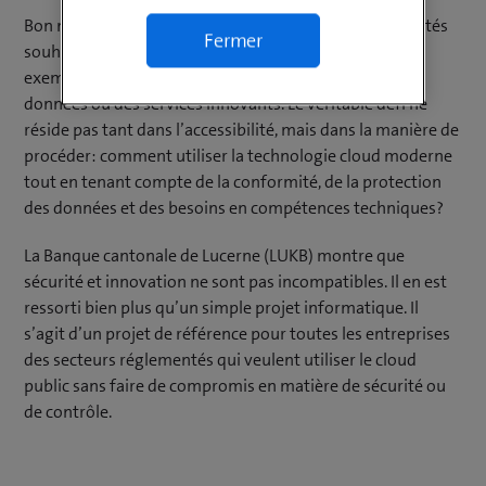
Bon nombre d’entreprises dans des secteurs réglementés
Fermer
souhaitent exploiter le potentiel du cloud public, par
exemple pour des modèles commerciaux basés sur les
données ou des services innovants. Le véritable défi ne
réside pas tant dans l’accessibilité, mais dans la manière de
procéder: comment utiliser la technologie cloud moderne
tout en tenant compte de la conformité, de la protection
des données et des besoins en compétences techniques?
La Banque cantonale de Lucerne (LUKB) montre que
sécurité et innovation ne sont pas incompatibles. Il en est
ressorti bien plus qu’un simple projet informatique. Il
s’agit d’un projet de référence pour toutes les entreprises
des secteurs réglementés qui veulent utiliser le cloud
public sans faire de compromis en matière de sécurité ou
de contrôle.