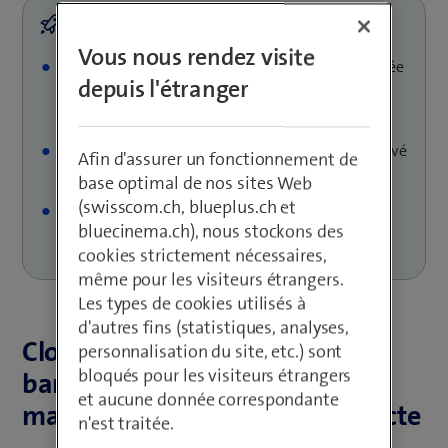
Vous nous rendez visite
La LUKB utilise le cloud public de manière sécurisée
depuis l'étranger
et conforme pour l’innovation basée sur les
données
Le modèle hybride combine habilement cloud privé
Afin d'assurer un fonctionnement de
et cloud public
base optimal de nos sites Web
(swisscom.ch, blueplus.ch et
L’environnement Azure sécurisé simplifie
bluecinema.ch), nous stockons des
l’exploitation et ouvre la voie aux nouveautés
cookies strictement nécessaires,
même pour les visiteurs étrangers.
Les types de cookies utilisés à
d'autres fins (statistiques, analyses,
Cloud public dans le secteur
personnalisation du site, etc.) sont
bloqués pour les visiteurs étrangers
bancaire: comment y passer
et aucune donnée correspondante
malgré une réglementation stricte
n'est traitée.