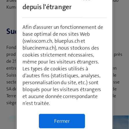
à des méthodes de travail modernes», explique Fernando
depuis l'étranger
Kummer.
Afin d'assurer un fonctionnement de
Sucre Suisse SA
base optimal de nos sites Web
(swisscom.ch, blueplus.ch et
Fondée en 1912, l’entreprise possède des sites de
bluecinema.ch), nous stockons des
production suisses à Aarberg et Frauenfeld et emploie près
cookies strictement nécessaires,
(
de 250 collaborateurs.
Sucre Suisse SA
est la seule
même pour les visiteurs étrangers.
o
entreprise de transformation de betteraves sucrières en
Les types de cookies utilisés à
u
Suisse. Elle approvisionne le marché suisse en sucre et le
d'autres fins (statistiques, analyses,
v
secteur agricole en nourriture pour animaux. Sucre Suisse
personnalisation du site, etc.) sont
r
SA détient également les filiales RICOTER Préparation de
bloqués pour les visiteurs étrangers
e
Terres SA, Landwirtschaft AG et Deltaflor GmbH, dont le
et aucune donnée correspondante
u
siège est à Kehl, en Allemagne.
n'est traitée.
n
e
Fermer
n