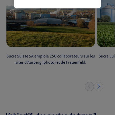
o
u
v
e
l
l
e
f
e
Sucre Suisse SA emploie 250 collaborateurs sur les
Sucre Sui
n
sites d’Aarberg (photo) et de Frauenfeld.
ê
t
r
e
)