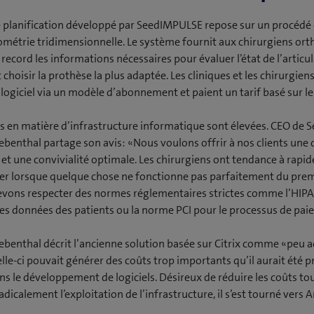
de planification développé par SeedIMPULSE repose sur un procédé
étrie tridimensionnelle. Le système fournit aux chirurgiens ort
record les informations nécessaires pour évaluer l’état de l’articu
choisir la prothèse la plus adaptée. Les cliniques et les chirurgiens
 logiciel via un modèle d’abonnement et paient un tarif basé sur l
s en matière d’infrastructure informatique sont élevées. CEO de
iebenthal partage son avis: «Nous voulons offrir à nos clients une 
t une convivialité optimale. Les chirurgiens ont tendance à rapi
er lorsque quelque chose ne fonctionne pas parfaitement du prem
evons respecter des normes réglementaires strictes comme l’HIPA
es données des patients ou la norme PCI pour le processus de pa
iebenthal décrit l’ancienne solution basée sur Citrix comme «peu 
elle-ci pouvait générer des coûts trop importants qu’il aurait été p
ans le développement de logiciels. Désireux de réduire les coûts to
adicalement l’exploitation de l’infrastructure, il s’est tourné vers