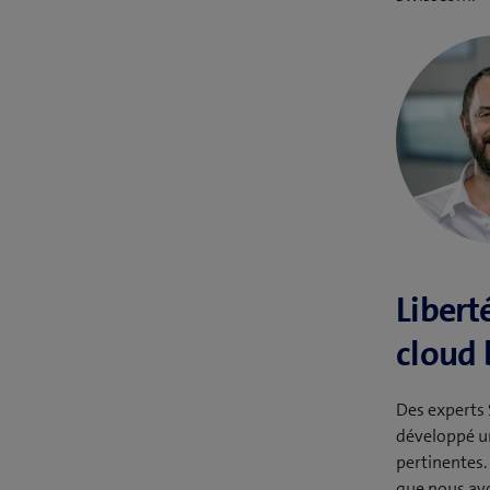
Libert
cloud 
Des experts
développé un
pertinentes.
que nous avo