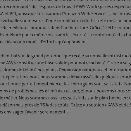
t recommandé des espaces de travail AWS WorkSpaces respectan
 et PCI, ainsi que l’utilisation d’Amazon Web Services. Une infras
 virtuelle sur mesure, d’une complexité réduite, a été mise au poin
e de meilleures pratiques dans l’architecture. Grâce à cette solutio
améliore par la même occasion la sécurité, la conformité et la fiab
vec beaucoup moins d’efforts qu’auparavant.
iebenthal voit le grand potentiel que recèle sa nouvelle infrastruct
me AWS constitue une base solide pour notre activité. Grâce à sa 
elle donne de l’élan à nos plans d’expansion nationaux et internatio
 l’exploitation, nous nous sommes débarrassés de quelques soucis
onctionne parfaitement bien et les chirurgiens sont satisfaits. N
ns de problèmes liés à l’infrastructure, et nous pouvons nous co
e métier. Nous sommes aussi très satisfaits sur le plan financier: 
 désormais près de 75% des coûts. Grâce au soutien d’AWS et de
 envisager l’avenir sereinement.»