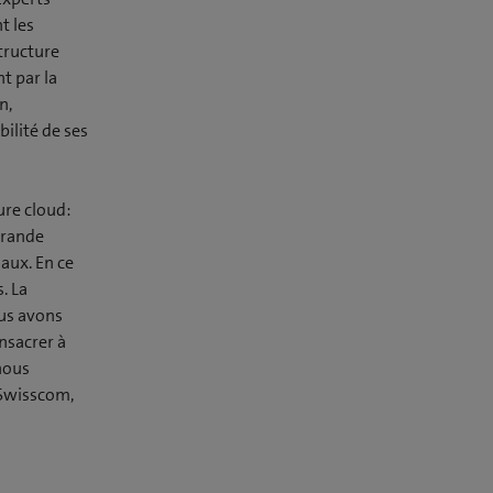
t les
tructure
t par la
n,
ilité de ses
ure cloud:
grande
naux. En ce
. La
ous avons
nsacrer à
nous
 Swisscom,