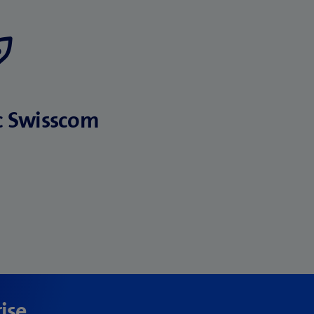
ec Swisscom
rise