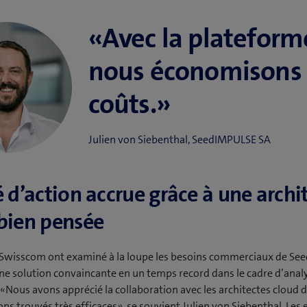
«Avec la platefor
nous économisons
coûts.»
Julien von Siebenthal, SeedIMPULSE SA
é d’action accrue grâce à une archi
bien pensée
 Swisscom ont examiné à la loupe les besoins commerciaux de Se
e solution convaincante en un temps record dans le cadre d’anal
 «Nous avons apprécié la collaboration avec les architectes cloud
ns trouvés très efficaces», se souvient Julien von Siebenthal. Les 