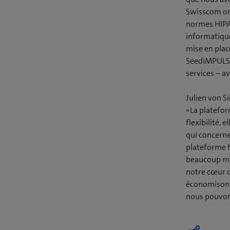
Swisscom on
normes HIPAA
informatique
mise en plac
SeedIMPULSE 
services – a
Julien von S
«La platefor
flexibilité, 
qui concerne
plateforme f
beaucoup moi
notre cœur d
économisons
nous pouvons