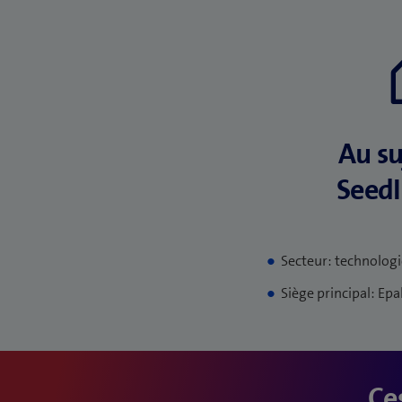
Au su
Seed
Secteur: technolog
Siège principal: Epa
Ces