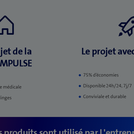
jet de la
Le projet av
IMPULSE
75% d’économies
Disponible 24h/24, 7j/7
ie médicale
Conviviale et durable
linges
 produits sont utilisé par L'entrep