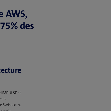
me AWS,
 75% des
tecture
edIMPULSE et
yses
 de Swisscom,
experts