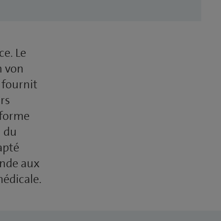
ce. Le
n von
 fournit
rs
eforme
n du
apté
onde aux
médicale.