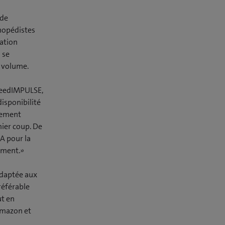
 de
hopédistes
lation
 se
e volume.
 SeedIMPULSE,
disponibilité
dement
ier coup. De
A pour la
iement.»
adaptée aux
référable
ut en
 Amazon et