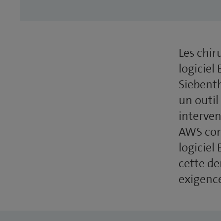
Les chir
logiciel
Siebenth
un outil
interven
AWS comp
logiciel
cette de
exigence