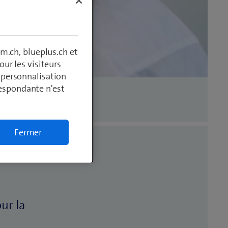
m.ch, blueplus.ch et
ur les visiteurs
, personnalisation
respondante n'est
Fermer
ur la