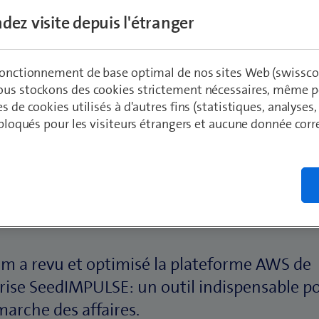
dez visite depuis l'étranger
 fonctionnement de base optimal de nos sites Web (swissco
ous stockons des cookies strictement nécessaires, même po
es de cookies utilisés à d'autres fins (statistiques, analyses
t bloqués pour les visiteurs étrangers et aucune donnée cor
oire en bref:
m a revu et optimisé la plateforme AWS de
prise SeedIMPULSE: un outil indispensable po
arche des affaires.