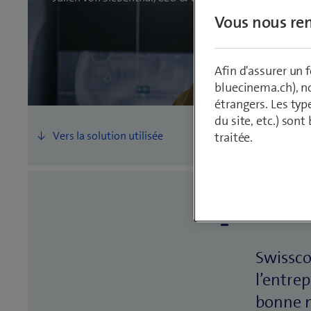
Vous nous ren
Afin d'assurer un
bluecinema.ch), n
étrangers. Les typ
du site, etc.) son
traitée.
L'hist
Swissco
l’entre
bonne m