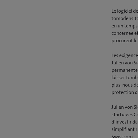
Le logiciel 
tomodensitom
en un temps 
concernée et 
procurent le
Les exigence
Julien von S
permanente e
laisser tomb
plus, nous d
protection d
Julien von S
startups». C
d’investir d
simplifiant r
Swisscom.