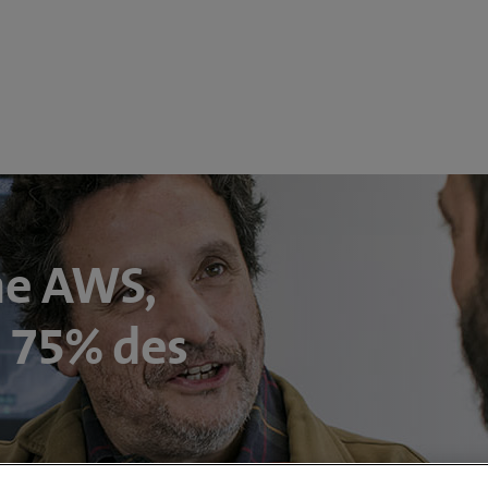
me AWS,
 75% des