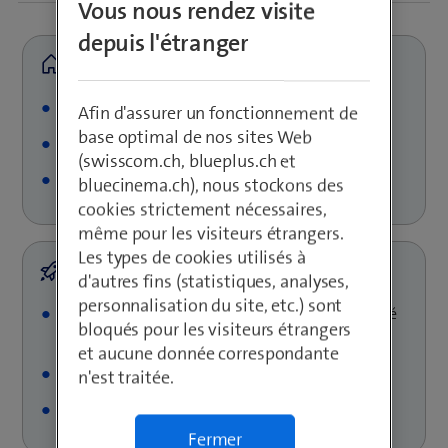
Vous nous rendez visite
depuis l'étranger
Nom de l'entreprise: Lifetec AG
Afin d'assurer un fonctionnement de
base optimal de nos sites Web
Siège sociale: Dietikon
(swisscom.ch, blueplus.ch et
Industrie: Médecine et gestion des urgences
bluecinema.ch), nous stockons des
cookies strictement nécessaires,
même pour les visiteurs étrangers.
Les types de cookies utilisés à
d'autres fins (statistiques, analyses,
personnalisation du site, etc.) sont
Connexion automatique avec du personnel formé
bloqués pour les visiteurs étrangers
via le réseau mobile
et aucune donnée correspondante
Surveillance fiable des systèmes par M2M
n'est traitée.
Gestion simple sur la plateforme cloud IdO
Fermer