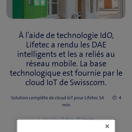
À l’aide de technologie IdO,
Lifetec a rendu les DAE
intelligents et les a reliés au
réseau mobile. La base
technologique est fournie par le
cloud IoT de Swisscom.
Solution complète de cloud IoT pour Lifetec SA
4
min