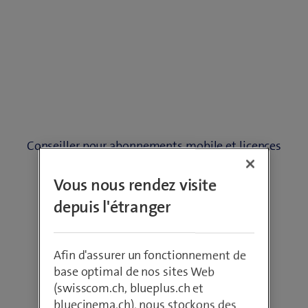
Conseiller pour abonnements mobile et licences
utilisateur
Vous nous rendez visite
Welche beem
depuis l'étranger
Benutzerlizenz
Afin d'assurer un fonctionnement de
passt zu Ihnen?
base optimal de nos sites Web
(swisscom.ch, blueplus.ch et
bluecinema.ch), nous stockons des