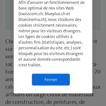
renouvellement nécessaire
Afin d'assurer un fonctionnement de
base optimal de nos sites Web
de l’IT. Une décision qui en
(swisscom.ch, blueplus.ch et
valait la peine.
bluecinema.ch), nous stockons des
cookies strictement nécessaires,
même pour les visiteurs étrangers.
Les types de cookies utilisés à
Chez
Challande & Fils
, on met l’accent
d'autres fins (statistiques, analyses,
personnalisation du site, etc.) sont
sur le travail manuel. Les espaces de
bloqués pour les visiteurs étrangers
vente spécialisés de Nyon sont con­
et aucune donnée correspondante
sacrés à la construction et à la rénova­
n'est traitée.
tion. L’entreprise familiale de plus de 70
ans, qui emploie près de 80 collabo­
Fermer
rateurs, propose aux particuliers et aux
artisans un large choix de matériaux
de construction, de pein­tures, de