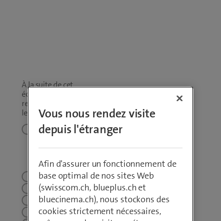
À la suite de cet
échange,
recommanderiez-vous
Vous nous rendez visite
le chatbot Sky?
*
depuis l'étranger
10 – Je le
recommande
sans
Afin d'assurer un fonctionnement de
hésiter
base optimal de nos sites Web
9
(swisscom.ch, blueplus.ch et
8
bluecinema.ch), nous stockons des
7
cookies strictement nécessaires,
6