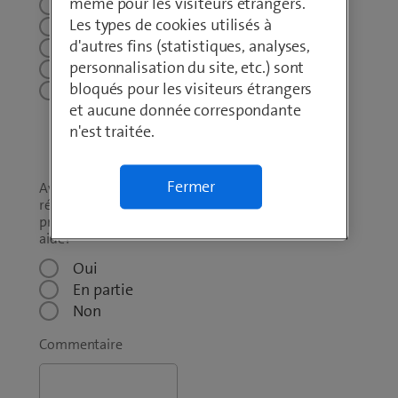
même pour les visiteurs étrangers.
5
Les types de cookies utilisés à
4
d'autres fins (statistiques, analyses,
3
personnalisation du site, etc.) sont
2
bloqués pour les visiteurs étrangers
1 – Je ne le
et aucune donnée correspondante
recommanderais
n'est traitée.
certainement
pas
Fermer
Avez-vous réussi à
résoudre votre
problème grâce à mon
aide?
*
Oui
En partie
Non
Commentaire