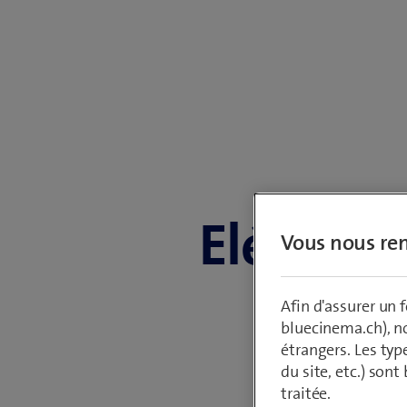
Elément
Vous nous ren
Afin d'assurer un
bluecinema.ch), n
étrangers. Les typ
du site, etc.) son
traitée.
Vous trouverez ici