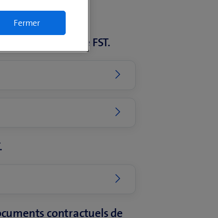
Fermer
ntre Swisscom et le FST.
.
documents contractuels de