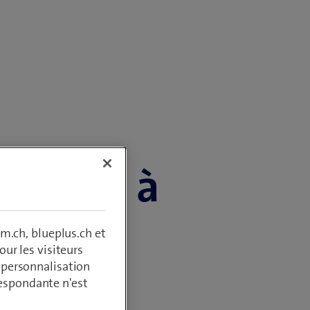
ommuns à
m.ch, blueplus.ch et
ur les visiteurs
, personnalisation
respondante n'est
Swisscom Wholesale.