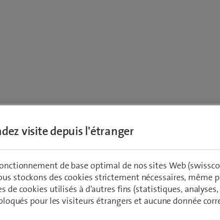
s contractuels c
dez visite depuis l'étranger
tous les produits
 fonctionnement de base optimal de nos sites Web (swissco
ous stockons des cookies strictement nécessaires, même po
es de cookies utilisés à d'autres fins (statistiques, analyses
t bloqués pour les visiteurs étrangers et aucune donnée cor
 les documents contractuels applicables à plusieurs produits de 