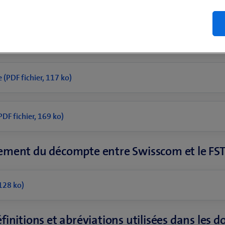
inissent les dispositions légales générales e
(PDF fichier, 117 ko)
DF fichier, 169 ko)
ement du décompte entre Swisscom et le FST
128 ko)
finitions et abréviations utilisées dans les 