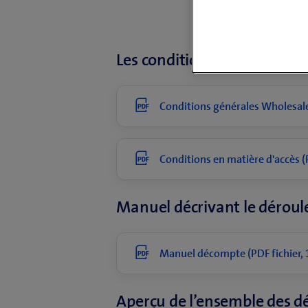
Les conditions générales déf
Conditions générales Wholesale 
Conditions en matière d'accès (P
Manuel décrivant le déroul
Manuel décompte (PDF fichier, 
Aperçu de l’ensemble des dé