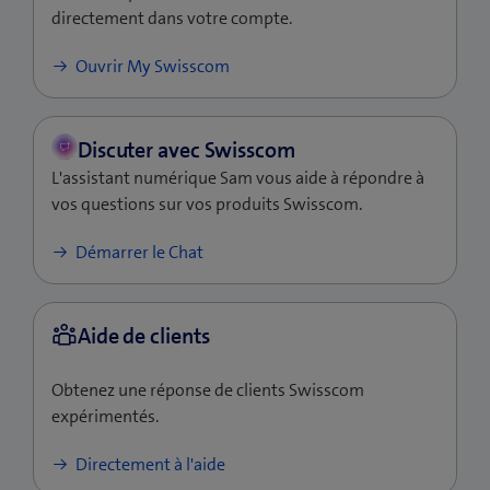
l
directement dans votre compte.
e
f
(ouvre
Ouvrir My Swisscom
e
une
n
nouvelle
ê
fenêtre)
t
L'assistant numérique Sam vous aide à répondre à
r
vos questions sur vos produits Swisscom.
e
)
Démarrer le Chat
Obtenez une réponse de clients Swisscom
expérimentés.
Directement à l'aide