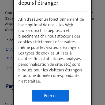
depuis l'étranger
Grâce à blue TV, vous avez accès gratuitement à plus de
250 chaînes. L’offre payante blue TV Air vous permet de
Afin d'assurer un fonctionnement de
disposer également des fonctions de replay et
base optimal de nos sites Web
d’enregistrement.
(swisscom.ch, blueplus.ch et
bluecinema.ch), nous stockons des
Télécharger l'application blue TV:
cookies strictement nécessaires,
même pour les visiteurs étrangers.
Appli pour Mobile
Les types de cookies utilisés à
d'autres fins (statistiques, analyses,
Appli pour TV
personnalisation du site, etc.) sont
blue TV sur le web
bloqués pour les visiteurs étrangers
et aucune donnée correspondante
n'est traitée.
Payer par carte de crédit
Fermer
Vous pouvez également acheter certains films ou des