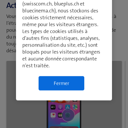
(swisscom.ch, blueplus.ch et
Activer ou désactiver l'itinérance
bluecinema.ch), nous stockons des
Vous pouvez limiter votre utilisation de données à
cookies strictement nécessaires,
l'étranger en désactivant l'itinérance. Vous ne
même pour les visiteurs étrangers.
pouvez alors pas vous connecter à Internet à l'aide
Les types de cookies utilisés à
du réseau mobile depuis l'étranger. Vous pouvez
d'autres fins (statistiques, analyses,
toujours utiliser WLAN quand l'itinérance est
personnalisation du site, etc.) sont
désactivée.
bloqués pour les visiteurs étrangers
et aucune donnée correspondante
n'est traitée.
Fermer