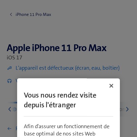
iPhone 11 Pro Max
Apple iPhone 11 Pro Max
Apple iPhone 11 Pro Max
iOS 17
L'appareil est défectueux (écran, eau, boîtier)
Vers les accessoires
Vous nous rendez visite
depuis l'étranger
s
Réseau et connections
Configuration et ut
Afin d'assurer un fonctionnement de
Retourner à Réseau et connections
base optimal de nos sites Web