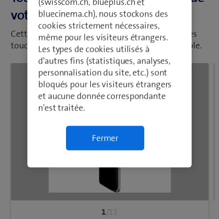
(swisscom.ch, blueplus.ch et
votre portable
bluecinema.ch), nous stockons des
cookies strictement nécessaires,
Cette présentation vous indique les fonctions des
même pour les visiteurs étrangers.
touches, boutons et connecteurs de votre portable.
Les types de cookies utilisés à
d'autres fins (statistiques, analyses,
personnalisation du site, etc.) sont
bloqués pour les visiteurs étrangers
et aucune donnée correspondante
n'est traitée.
Fermer
1
/12