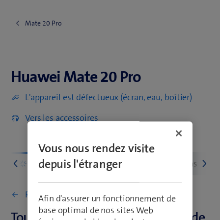
Mate 20 Pro
Huawei Mate 20 Pro
Huawei Mate 20 Pro
L'appareil est défectueux (écran, eau, boîtier)
Vers les accessoires
Vous nous rendez visite
depuis l'étranger
u
Premiers pas
Réseau et connections
Retourner à Premiers pas
Afin d'assurer un fonctionnement de
base optimal de nos sites Web
Touches, boutons et connecteurs de