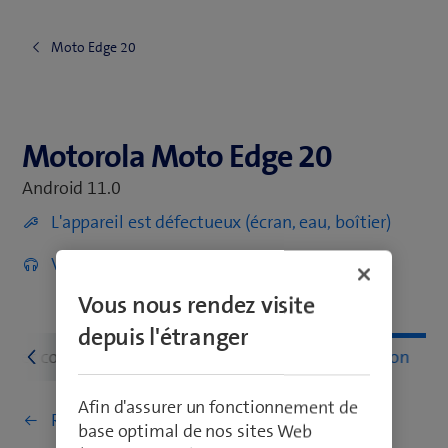
Moto Edge 20
Motorola Moto Edge 20
Motorola Moto Edge 20
Android 11.0
L'appareil est défectueux (écran, eau, boîtier)
Vers les accessoires
Vous nous rendez visite
depuis l'étranger
au et connections
Configuration et utilisation
Afin d'assurer un fonctionnement de
Retourner à Configuration et utilisation
base optimal de nos sites Web