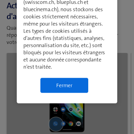
(swisscom.ch, blueplus.ch et
Activer ou désactiver le signal
bluecinema.ch), nous stockons des
d'appel
cookies strictement nécessaires,
même pour les visiteurs étrangers.
Quand le signal d'appel est activé, vous pouvez
Les types de cookies utilisés à
répondre à un nouvel appel sans avoir à terminer
d'autres fins (statistiques, analyses,
votre appel en cours.
personnalisation du site, etc.) sont
bloqués pour les visiteurs étrangers
et aucune donnée correspondante
n'est traitée.
Fermer