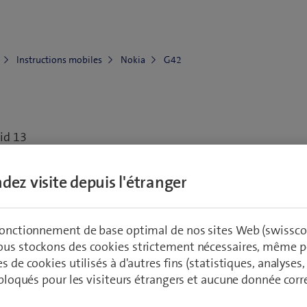
Instructions mobiles
Nokia
G42
id 13
dez visite depuis l'étranger
Vers les accessoires
Comma
an, eau, boîtier)
 fonctionnement de base optimal de nos sites Web (swissco
ous stockons des cookies strictement nécessaires, même po
as
Réseau et connections
Configuration et u
es de cookies utilisés à d'autres fins (statistiques, analyses
t bloqués pour les visiteurs étrangers et aucune donnée cor
utilisation