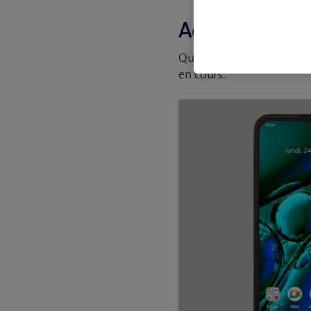
Activer ou désa
Quand le signal d'appel 
en cours.