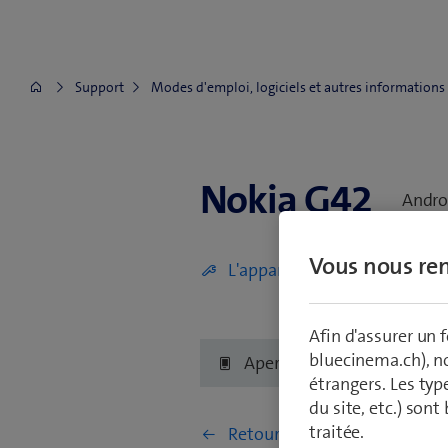
Support
Modes d'emploi, logiciels et autres informations
Nokia G42
Nokia G42
Andro
Vous nous ren
L'appareil est défectueux (écr
Afin d'assurer un
bluecinema.ch), n
Aperçu
Premiers p
étrangers. Les typ
du site, etc.) son
traitée.
Retourner à Configuration et 