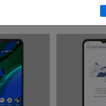
ctiver le signal d'appel
est activé, vous pouvez répondre à un nouvel appel sans avo