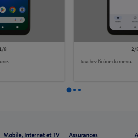
1
/8
2
/
hone.
Touchez l'icône du menu.