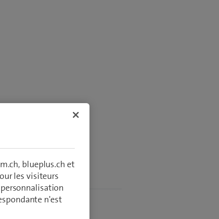
nder
m.ch, blueplus.ch et
ur les visiteurs
tilisation
, personnalisation
respondante n'est