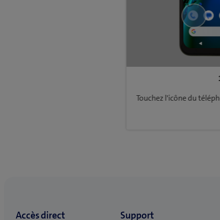
Touchez l'icône du télép
Retourner à Configuration et utilisation