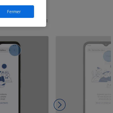
Fermer
ir à terminer votre appel
Diapositive suivante