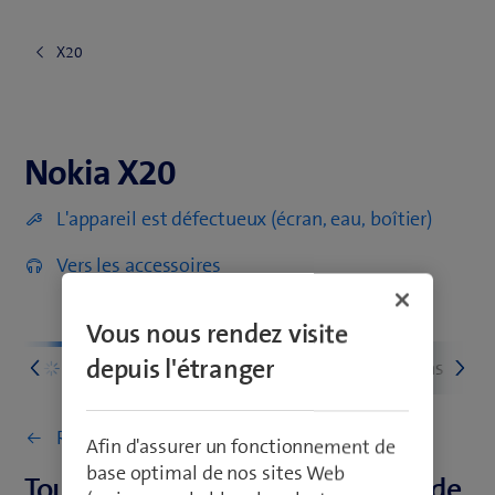
X20
Nokia X20
Nokia X20
L'appareil est défectueux (écran, eau, boîtier)
Vers les accessoires
Vous nous rendez visite
depuis l'étranger
u
Premiers pas
Réseau et connections
Retourner à Premiers pas
Afin d'assurer un fonctionnement de
base optimal de nos sites Web
Touches, boutons et connecteurs de