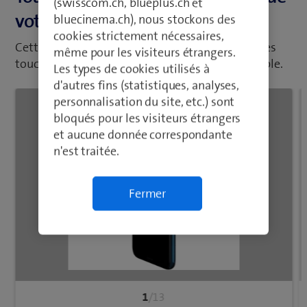
(swisscom.ch, blueplus.ch et
votre portable
bluecinema.ch), nous stockons des
cookies strictement nécessaires,
Cette présentation vous indique les fonctions des
même pour les visiteurs étrangers.
touches, boutons et connecteurs de votre portable.
Les types de cookies utilisés à
d'autres fins (statistiques, analyses,
personnalisation du site, etc.) sont
bloqués pour les visiteurs étrangers
et aucune donnée correspondante
n'est traitée.
Fermer
1
/13