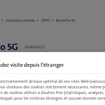
Instructions mobiles
OPPO
Reno8 Pro 5G
o 5G
Android 13
Vers les accessoires
an, eau, boîtier)
dez visite depuis l'étranger
 fonctionnement de base optimal de nos sites Web (swissco
as
Réseau et connections
Configuration et u
ous stockons des cookies strictement nécessaires, même po
es de cookies utilisés à d'autres fins (statistiques, analyses
t bloqués pour les visiteurs étrangers et aucune donnée cor
utilisation