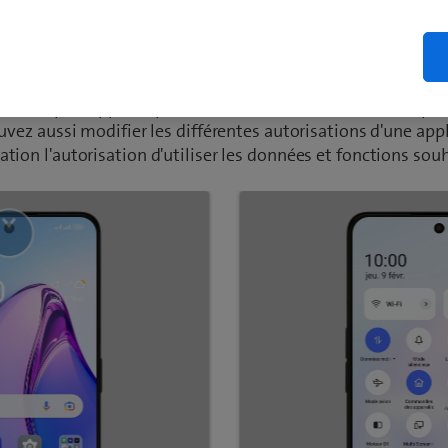
ctiver les autorisations des applica
pplications de votre portable l'autorisation d'accès à diff
r exemple l'appareil photo, le calendrier, la localisation pa
uvez aussi modifier les différentes autorisations d'une app
ion l'autorisation d'utiliser les données et fonctions souh