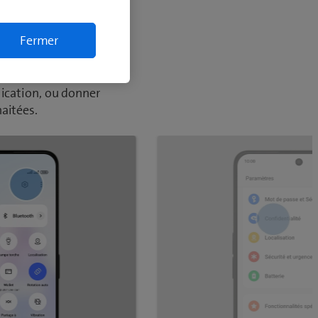
tions
Fermer
érentes données et
r GPS ou les contacts de
lication, ou donner
aitées.