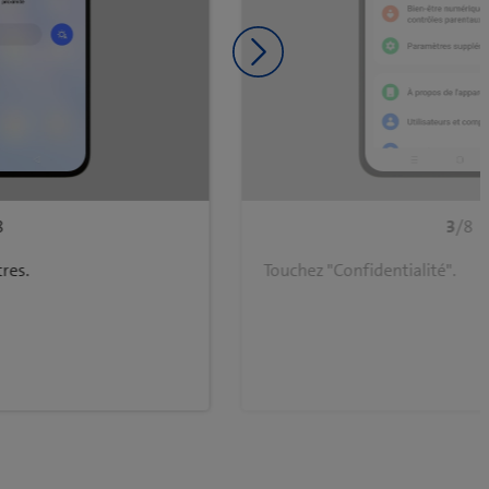
Diapositive suivante
8
3
/8
res.
Touchez "Confidentialité".