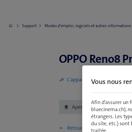
Support
Modes d'emploi, logiciels et autres informations
OPPO Reno8 Pr
OPPO Reno8 Pro 5G
L'appareil est défectueux (écr
Vous nous ren
Afin d'assurer un
Aperçu
Premiers p
bluecinema.ch), n
étrangers. Les typ
du site, etc.) son
Retourner à Configuration et 
traitée.