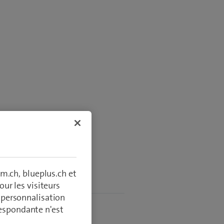
m.ch, blueplus.ch et
tilisation
ur les visiteurs
, personnalisation
respondante n'est