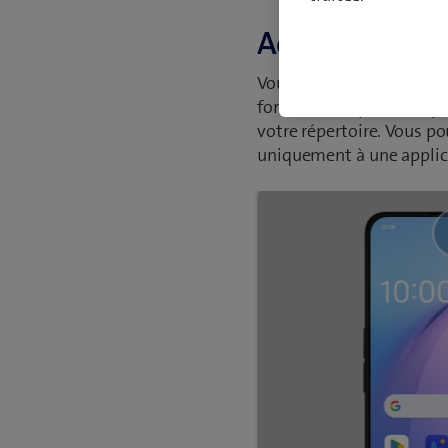
Activer ou désa
Vous pouvez donner aux a
fonctions du portable, pa
votre répertoire. Vous po
uniquement à une applicat