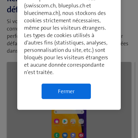
(swisscom.ch, blueplus.ch et
défaut
bluecinema.ch), nous stockons des
cookies strictement nécessaires,
Si votre portable est lent ou ne fonctionne pas
même pour les visiteurs étrangers.
correctement, vous pouvez parfois améliorer les
Les types de cookies utilisés à
performances en réinitialisant les paramètres par
d'autres fins (statistiques, analyses,
défaut. Les configurations que vous avez effectuées
personnalisation du site, etc.) sont
dans votre portable sont alors effacées.
bloqués pour les visiteurs étrangers
et aucune donnée correspondante
n'est traitée.
Fermer