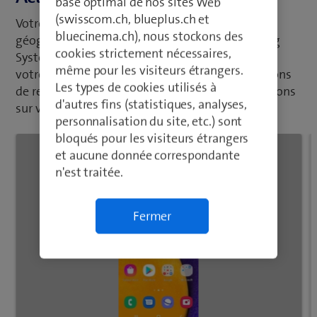
base optimal de nos sites Web
(swisscom.ch, blueplus.ch et
Votre portable peut déterminer votre position
bluecinema.ch), nous stockons des
géographique à l'aide du GPS (Global Positioning
cookies strictement nécessaires,
System). Un certain nombre de programmes sur
même pour les visiteurs étrangers.
votre portable, tels que la navigation, les fonctions
Les types de cookies utilisés à
de recherche ou la météo, utilisent les informations
d'autres fins (statistiques, analyses,
sur votre position.
personnalisation du site, etc.) sont
bloqués pour les visiteurs étrangers
et aucune donnée correspondante
n'est traitée.
Fermer