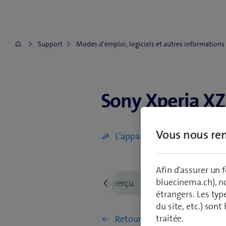
Support
Modes d'emploi, logiciels et autres informations
Sony Xperia X
Sony Xperia XZ2
Vous nous ren
L'appareil est défectueux (écr
Afin d'assurer un
bluecinema.ch), n
Aperçu
Premiers pas
étrangers. Les typ
du site, etc.) son
traitée.
Retourner à Configuration et 