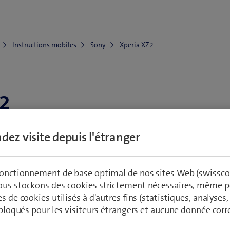
Instructions mobiles
Sony
Xperia XZ2
Z2
dez visite depuis l'étranger
Vers les accessoires
an, eau, boîtier)
 fonctionnement de base optimal de nos sites Web (swissco
ous stockons des cookies strictement nécessaires, même po
Réseau et connections
Configuration et utili
es de cookies utilisés à d'autres fins (statistiques, analyses
t bloqués pour les visiteurs étrangers et aucune donnée cor
utilisation