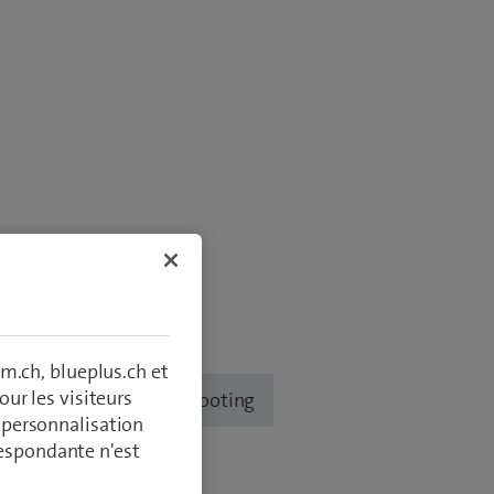
m.ch, blueplus.ch et
ur les visiteurs
sation
Troubleshooting
, personnalisation
respondante n'est