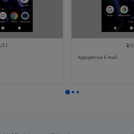
1
/12
2
/1
Appuyez sur E-mail.