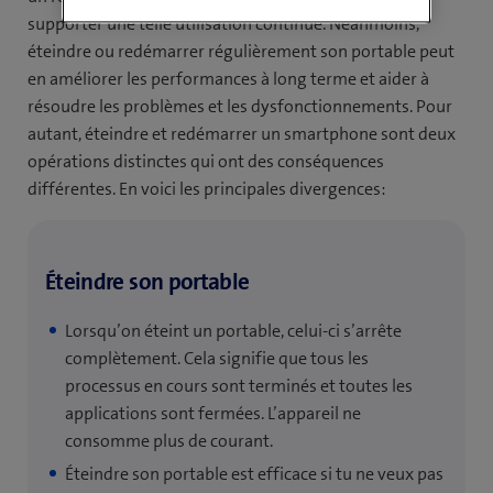
supporter une telle utilisation continue. Néanmoins,
éteindre ou redémarrer régulièrement son portable peut
en améliorer les performances à long terme et aider à
résoudre les problèmes et les dysfonctionnements. Pour
autant, éteindre et redémarrer un smartphone sont deux
opérations distinctes qui ont des conséquences
différentes. En voici les principales divergences:
Éteindre son portable
Lorsqu’on éteint un portable, celui-ci s’arrête
complètement. Cela signifie que tous les
processus en cours sont terminés et toutes les
applications sont fermées. L’appareil ne
consomme plus de courant.
Éteindre son portable est efficace si tu ne veux pas