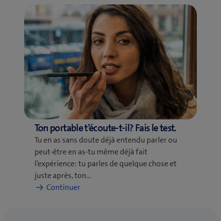
lors
de
la
recharge:
d’abord
le
bloc
d’alimentation
dans
la
prise
Ton portable t’écoute-t-il? Fais le test.
ou
Tu en as sans doute déjà entendu parler ou
la
peut-être en as-tu même déjà fait
fiche
l’expérience: tu parles de quelque chose et
dans
juste après, ton…
le
:
Continuer
téléphone
Ton
portable?
portable