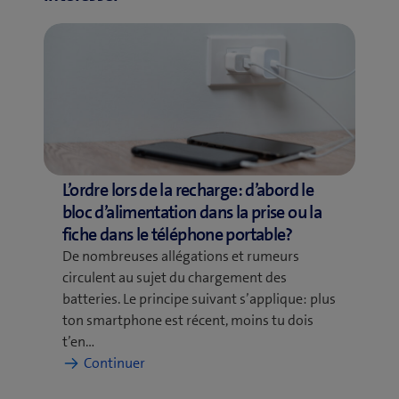
L’ordre lors de la recharge: d’abord le
bloc d’alimentation dans la prise ou la
fiche dans le téléphone portable?
De nombreuses allégations et rumeurs
circulent au sujet du chargement des
batteries. Le principe suivant s’applique: plus
ton smartphone est récent, moins tu dois
t’en…
:
Continuer
L’ordre