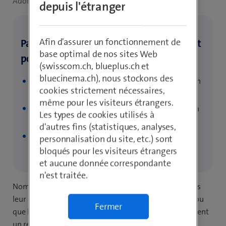
Adobe.com
depuis l'étranger
Afin d'assurer un fonctionnement de
Pas le Pas le temps? Nous faisons le point
base optimal de nos sites Web
pour toi.
(swisscom.ch, blueplus.ch et
bluecinema.ch), nous stockons des
Nos smartphones fonctionnent jour après jour en
cookies strictement nécessaires,
continu.
même pour les visiteurs étrangers.
Des redémarrages occasionnels peuvent avoir un
Les types de cookies utilisés à
effet bénéfique sur les performances.
d'autres fins (statistiques, analyses,
Nous t’expliquons la différence entre l’extinction
personnalisation du site, etc.) sont
et le redémarrage.
bloqués pour les visiteurs étrangers
et aucune donnée correspondante
n'est traitée.
Nombre d’entre nous n’éteignent pratiquement jamais
leur smartphone, à moins que la batterie ne soit vide ou
Fermer
que le système d’exploitation ne demande expressément
un redémarrage. Les smartphones actuels peuvent