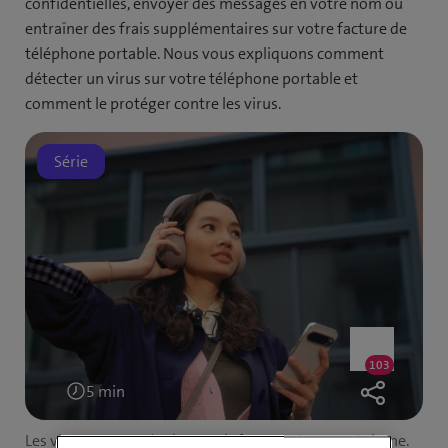
confidentielles, envoyer des messages en votre nom ou
entraîner des frais supplémentaires sur votre facture de
téléphone portable. Nous vous expliquons comment
détecter un virus sur votre téléphone portable et
comment le protéger contre les virus.
Série
Like
103
103
likes
5 min
Temps
de
Les virus peuvent également infecter votre smartphone.