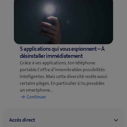
surprenants
sur
les
téléphones
portables
5 applications qui vous espionnent – À
désinstaller immédiatement
Grâce à ses applications, ton téléphone
portable t’offre d’innombrables possibilités
intelligentes. Mais cette diversité recèle aussi
certains pièges. En particulier si tu possèdes
un smartphone…
:
Continuer
5 applications
qui
vous
espionnent