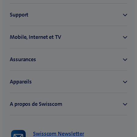
–
À
désinstaller
immédiatement
Swisscom Newsletter