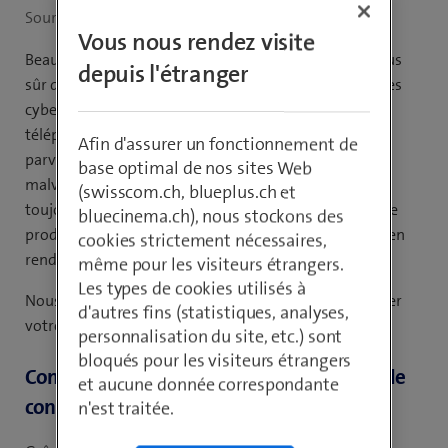
lecture:
Source de l’image: Adobe Stock
Vous nous rendez visite
Beaucoup pensent que leur téléphone portable est plus
depuis l'étranger
sûr que leur ordinateur. Cependant, ce n’est pas vrai. Les
cybercriminels s’attaquent depuis longtemps aux
téléphones portables. Grâce à des attaques ciblées, ils
Afin d'assurer un fonctionnement de
parviennent régulièrement à installer des logiciels
base optimal de nos sites Web
malveillants sur les appareils mobiles. Il ne s’agit pas
(swisscom.ch, blueplus.ch et
toujours de SMS frauduleux (smishing). Parfois, cela se
bluecinema.ch), nous stockons des
produit discrètement en arrière-plan et vous ne vous en
cookies strictement nécessaires,
rendez compte que lorsqu’il est trop tard.
même pour les visiteurs étrangers.
Les types de cookies utilisés à
Nous vous présentons quelques conseils pour protéger
d'autres fins (statistiques, analyses,
votre téléphone portable.
personnalisation du site, etc.) sont
bloqués pour les visiteurs étrangers
Comment protéger mon téléphone portable
et aucune donnée correspondante
contre les virus ?
n'est traitée.