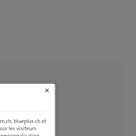
m.ch, blueplus.ch et
ur les visiteurs
, personnalisation