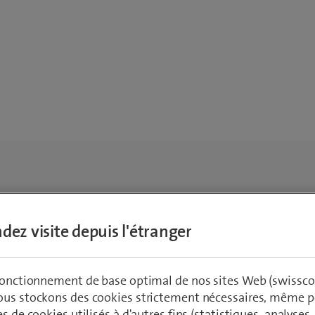
dez visite depuis l'étranger
 fonctionnement de base optimal de nos sites Web (swissco
ous stockons des cookies strictement nécessaires, même po
es de cookies utilisés à d'autres fins (statistiques, analyses