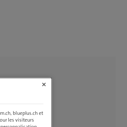
m.ch, blueplus.ch et
ur les visiteurs
, personnalisation