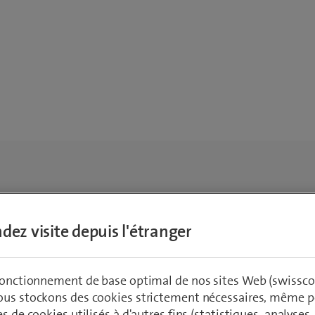
dez visite depuis l'étranger
 fonctionnement de base optimal de nos sites Web (swissco
ous stockons des cookies strictement nécessaires, même po
es de cookies utilisés à d'autres fins (statistiques, analyses